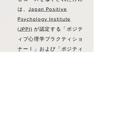
は、
Japan Positive
Psychology Institute
(JPPI)
が認定する「ポジテ
ィブ心理学プラクティショ
ナーⅠ」および「ポジティ
ブ心理学プラクティショナ
ーⅡ」の認定資格を取るこ
とができます。JPPIは、
ポ
ジティブ心理学の創始者で
あるマーティン・E・P・セ
リグマン博士、ならびにハ
ピネス学研究の第一人者と
して世界的に知られるタ