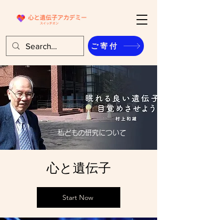
ご寄付
私どもの研究について
心と遺伝子
Start Now