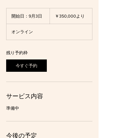
350,000
円
開始日：9月3日
開
￥350,000より
よ
始
り
日
オンライン
：
9
月
3
残り予約枠
日
今すぐ予約
サービス内容
準備中
今後の予定